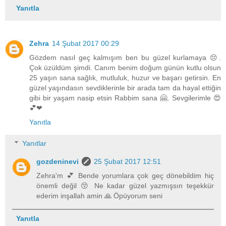
Yanıtla
Zehra
14 Şubat 2017 00:29
Gözdem nasıl geç kalmışım ben bu güzel kurlamaya 😔.
Çok üzüldüm şimdi. Canım benim doğum günün kutlu olsun
25 yaşın sana sağlık, mutluluk, huzur ve başarı getirsin. En
güzel yaşındasın sevdiklerinle bir arada tam da hayal ettiğin
gibi bir yaşam nasip etsin Rabbim sana 🤗. Sevgilerimle 😍
💕❤
Yanıtla
Yanıtlar
gozdeninevi
25 Şubat 2017 12:51
Zehra'm 💕 Bende yorumlara çok geç dönebildim hiç
önemli değil 😚 Ne kadar güzel yazmışsın teşekkür
ederim inşallah amin 🙏 Öpüyorum seni
Yanıtla