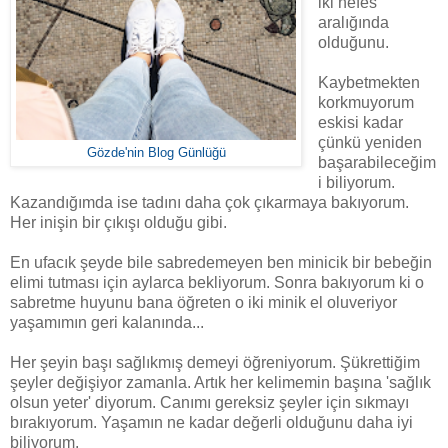
iki nefes
aralığında
olduğunu.
Kaybetmekten
korkmuyorum
eskisi kadar
çünkü yeniden
Gözde'nin Blog Günlüğü
başarabileceğim
i biliyorum.
Kazandığımda ise tadını daha çok çıkarmaya bakıyorum.
Her inişin bir çıkışı olduğu gibi.
En ufacık şeyde bile sabredemeyen ben minicik bir bebeğin
elimi tutması için aylarca bekliyorum. Sonra bakıyorum ki o
sabretme huyunu bana öğreten o iki minik el oluveriyor
yaşamımın geri kalanında...
Her şeyin başı sağlıkmış demeyi öğreniyorum. Şükrettiğim
şeyler değişiyor zamanla. Artık her kelimemin başına 'sağlık
olsun yeter' diyorum. Canımı gereksiz şeyler için sıkmayı
bırakıyorum. Yaşamın ne kadar değerli olduğunu daha iyi
biliyorum.