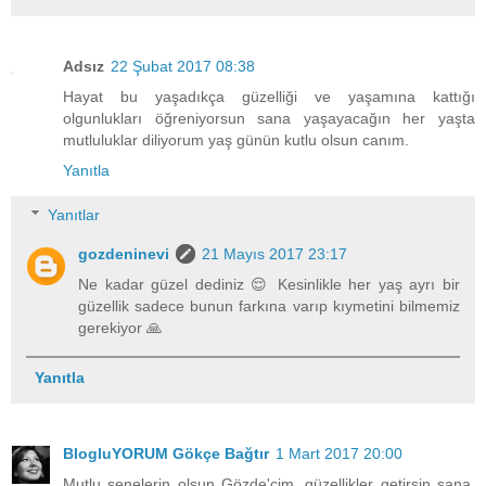
Adsız
22 Şubat 2017 08:38
Hayat bu yaşadıkça güzelliği ve yaşamına kattığı
olgunlukları öğreniyorsun sana yaşayacağın her yaşta
mutluluklar diliyorum yaş günün kutlu olsun canım.
Yanıtla
Yanıtlar
gozdeninevi
21 Mayıs 2017 23:17
Ne kadar güzel dediniz 😌 Kesinlikle her yaş ayrı bir
güzellik sadece bunun farkına varıp kıymetini bilmemiz
gerekiyor 🙏
Yanıtla
BlogluYORUM Gökçe Bağtır
1 Mart 2017 20:00
Mutlu senelerin olsun Gözde'cim, güzellikler getirsin sana.