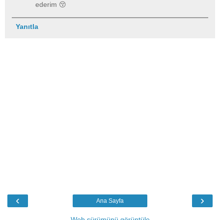
ederim 😚
Yanıtla
‹
›
Ana Sayfa
Web sürümünü görüntüle